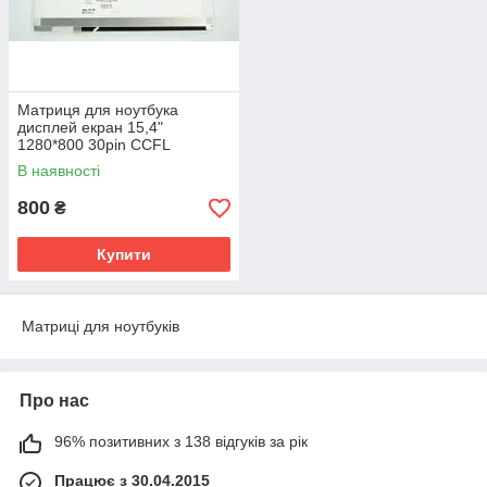
Матриця для ноутбука
дисплей екран 15,4"
1280*800 30pin CCFL
B154EW01 LTN154X3-L06
В наявності
CLAA154AWP05A
HSD154PX11-A
800
₴
Купити
Матриці для ноутбуків
Про нас
96% позитивних з 138 відгуків за рік
Працює з 30.04.2015