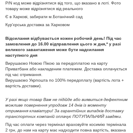
P/N код може відрізнятися від того, що вказано в лоті. Фото
товару може відрізнятися від реального
Є в Харкові, забирати м.Ботанічний сад
Кур'єрська доставка за Харковом
Відсилання відбувається кожен робочий день! Під час
замовлення до 16.00 відправлення цього ж дня,* у разі
великого завантаження може бути надсилання
наступного дня
Вирушаємо Новою Пікою за передоплатою на карту
Приватбанк або накладеним платежем. Доставка оплачується
під час отримання.
Вирушаємо Укрпошта по 100% передоплату (вартість лота +
вартість доставки).
У разі якщо товар Вам не підійде або виявиться дефектним
можливе повернення упродовж 14 днів із моменту
отримання клавіатури! За гарантійних випадків доставку
транспортних компаній оплачує ПОТУПАЛЬНИЙ завдяки.
Під час оплати через термінал враховуйте косимію термінала
2 грн, до нам на карту має надходити повна вартість, вказана