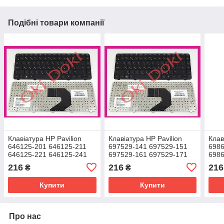
Подібні товари компанії
Клавіатура HP Pavilion
Клавіатура HP Pavilion
Клав
646125-201 646125-211
697529-141 697529-151
6986
646125-221 646125-241
697529-161 697529-171
6986
646125-251 646125-261
697529-201 697529-211
6986
216
216
216
₴
₴
646125-271
697529-221
698
Купити
Купити
Про нас