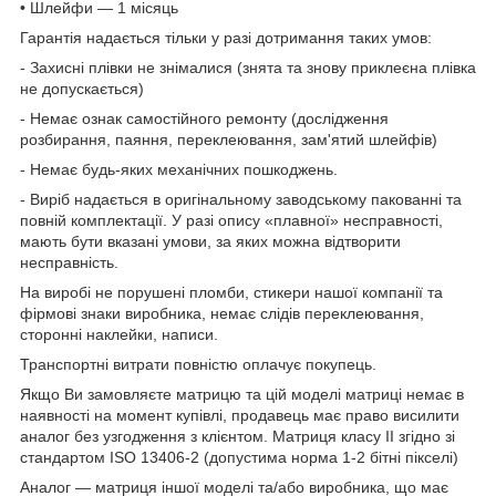
• Шлейфи — 1 місяць
Гарантія надається тільки у разі дотримання таких умов:
- Захисні плівки не знімалися (знята та знову приклеєна плівка
не допускається)
- Немає ознак самостійного ремонту (дослідження
розбирання, паяння, переклеювання, зам'ятий шлейфів)
- Немає будь-яких механічних пошкоджень.
- Виріб надається в оригінальному заводському пакованні та
повній комплектації. У разі опису «плавної» несправності,
мають бути вказані умови, за яких можна відтворити
несправність.
На виробі не порушені пломби, стикери нашої компанії та
фірмові знаки виробника, немає слідів переклеювання,
сторонні наклейки, написи.
Транспортні витрати повністю оплачує покупець.
Якщо Ви замовляєте матрицю та цій моделі матриці немає в
наявності на момент купівлі, продавець має право висилити
аналог без узгодження з клієнтом. Матриця класу II згідно зі
стандартом ISO 13406-2 (допустима норма 1-2 бітні пікселі)
Аналог — матриця іншої моделі та/або виробника, що має