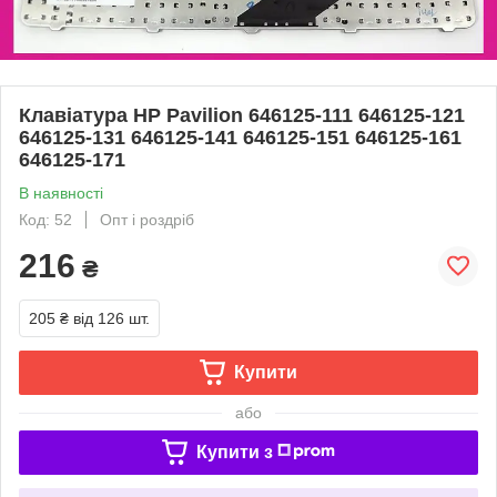
Клавіатура HP Pavilion 646125-111 646125-121
646125-131 646125-141 646125-151 646125-161
646125-171
В наявності
Код: 52
Опт і роздріб
216
₴
205 ₴
від 126 шт.
Купити
або
Купити з