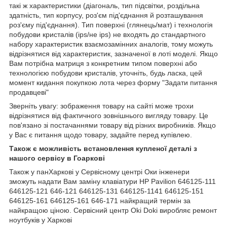
такі ж характеристики (діагональ, тип підсвітки, роздільна
здатність, тип корпусу, роз'єм під'єднання й розташування
роз'єму під'єднання). Тип поверхні (глянець/мат) і технологія
побудови кристалів (ips/не ips) не входять до стандартного
набору характеристик взаємозамінних аналогів, тому можуть
відрізнятися від характеристик, зазначеної в лоті моделі. Якщо
Вам потрібна матриця з конкретним типом поверхні або
технологією побудови кристалів, уточніть, будь ласка, цей
момент кидання покупкою лота через форму "Задати питання
продавцеві"
Зверніть увагу: зображення товару на сайті може трохи
відрізнятися від фактичного зовнішнього вигляду товару. Це
пов'язано зі постачаннями товару від різних виробників. Якщо
у Вас є питання щодо товару, задайте перед купівлею.
Також є можливість встановлення купленої деталі з
нашого сервісу в Гоаркові
Також у панХаркові у Сервісному центрі Оки інженери
зможуть надати Вам заміну клавіатури HP Pavilion 646125-111
646125-121 646-121 646125-131 646125-1141 646125-151
646125-161 646125-161 646-171 найкращий термін за
найкращою ціною. Сервісний центр Oki Doki виробляє ремонт
ноутбуків у Харкові