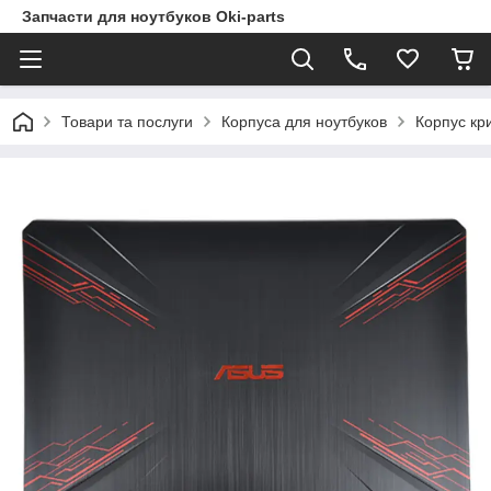
Запчасти для ноутбуков Oki-parts
Товари та послуги
Корпуса для ноутбуков
Корпус кр