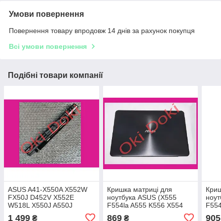
Умови повернення
Повернення товару впродовж 14 днів за рахунок покупця
Всі умови повернення
Подібні товари компанії
ASUS A41-X550A X552W
Кришка матриці для
Криш
FX50J D452V X552E
ноутбука ASUS (X555
ноут
W518L X550J A550J
F554la A555 K556 X554
F554
БАТАРЕЯ ДЛЯ
X553 series),
X553
1 499
869
905
₴
₴
НОУТБУКАННЯ 15V
13nb0622AP0121 13NO-
13n