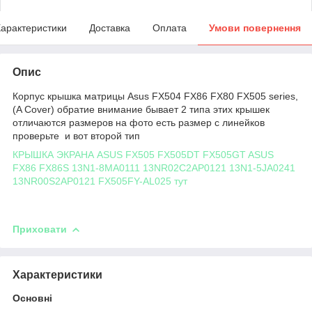
арактеристики
Доставка
Оплата
Умови повернення
Опис
Корпус крышка матрицы Asus FX504 FX86 FX80 FX505 series,
(A Cover) обратие внимание бывает 2 типа этих крышек
отличаются размеров на фото есть размер с линейков
проверьте и вот второй тип
КРЫШКА ЭКРАНА ASUS FX505 FX505DT FX505GT ASUS
FX86 FX86S 13N1-8MA0111 13NR02C2AP0121 13N1-5JA0241
13NR00S2AP0121 FX505FY-AL025 тут
Приховати
Характеристики
Основні