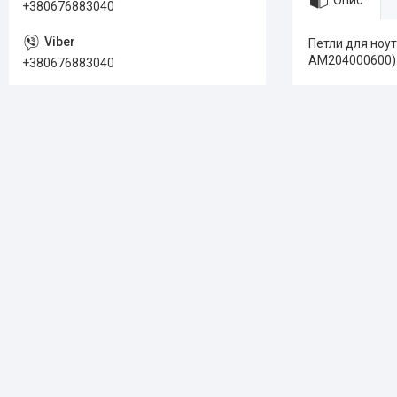
Опис
+380676883040
Петли для ноут
AM204000600).
+380676883040