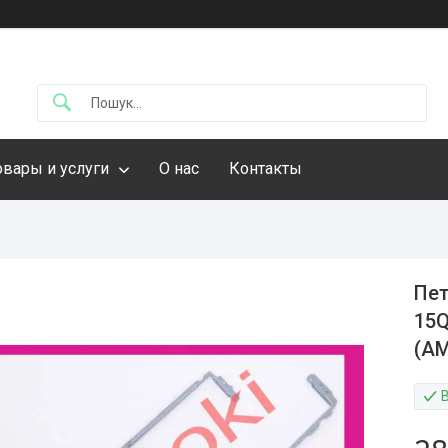
овары и услуги
О нас
Контакты
Пет
15Q
(A