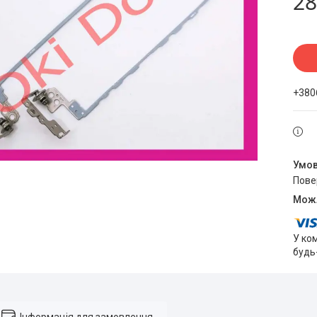
28
+380
пов
У ко
будь