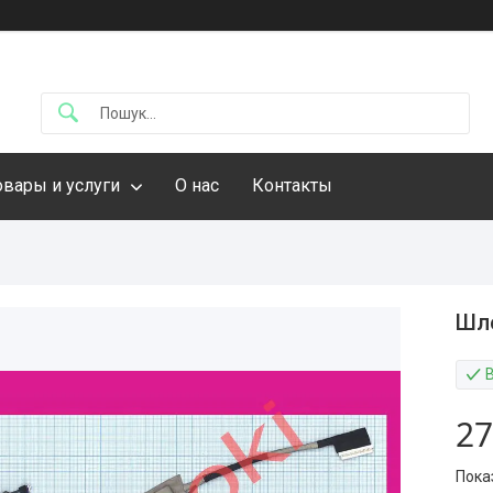
овары и услуги
О нас
Контакты
Шле
27
Пока