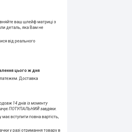
рівняйте ваш шлейф матриці з
или деталь, яка Вам не
тися від реального
влення цього ж дня
платежем. Доставка
одовж 14 днів із моменту
оплачує ПОТУПАЛЬНИЙ завдяки.
у має вступити повна вартість,
пачки у разі отримання товару в