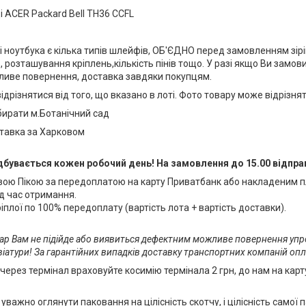
 ACER Packard Bell TH36 CCFL
і ноутбука є кілька типів шлейфів, ОБ'ЄДНО перед замовленням зі
 розташування кріплень,кількість пінів тощо. У разі якщо Ви замов
ливе повернення, доставка завдяки покупцям.
ідрізнятися від того, що вказано в лоті. Фото товару може відрізня
абирати м.Ботанічний сад
ставка за Харковом
дбувається кожен робочий день! На замовлення до 15.00 відпра
ою Пікою за передоплатою на карту Приватбанк або накладеним 
д час отримання.
плої по 100% передоплату (вартість лота + вартість доставки).
вар Вам не підійде або виявиться дефектним можливе повернення упр
іатури! За гарантійних випадків доставку транспортних компаній 
 через термінал враховуйте косимію термінала 2 грн, до нам на карт
важно оглянути паковання на цілісність скотчу, і цілісність самої 