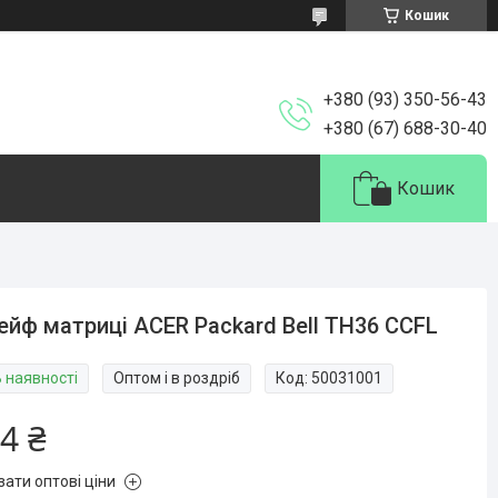
Кошик
+380 (93) 350-56-43
+380 (67) 688-30-40
Кошик
йф матриці ACER Packard Bell TH36 CCFL
В наявності
Оптом і в роздріб
Код:
50031001
4 ₴
зати оптові ціни