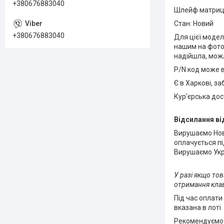
+380676883040
Шлейф матриці
Стан: Новий
+380676883040
Для цієї модел
нашим на фото,
надійшла, мож
P/N код може в
Є в Харкові, з
Кур'єрська до
Відсилання ві
Вирушаємо Нов
оплачується пі
Вирушаємо Укрі
У разі якщо то
отримання клав
Під час оплати
вказана в лоті
Рекомендуємо у