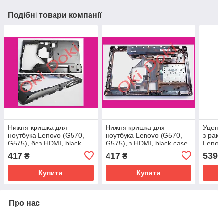
Подібні товари компанії
Нижня кришка для
Нижня кришка для
Уцен
ноутбука Lenovo (G570,
ноутбука Lenovo (G570,
з ра
G575), без HDMI, black
G575), з HDMI, black case
Leno
case D
D
blac
417
417
539
₴
₴
відл
на р
Купити
Купити
Про нас