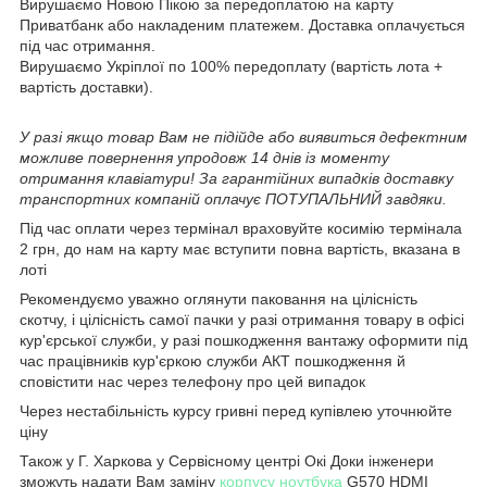
Вирушаємо Новою Пікою за передоплатою на карту
Приватбанк або накладеним платежем. Доставка оплачується
під час отримання.
Вирушаємо Укріплої по 100% передоплату (вартість лота +
вартість доставки).
У разі якщо товар Вам не підійде або виявиться дефектним
можливе повернення упродовж 14 днів із моменту
отримання клавіатури! За гарантійних випадків доставку
транспортних компаній оплачує ПОТУПАЛЬНИЙ завдяки.
Під час оплати через термінал враховуйте косимію термінала
2 грн, до нам на карту має вступити повна вартість, вказана в
лоті
Рекомендуємо уважно оглянути паковання на цілісність
скотчу, і цілісність самої пачки у разі отримання товару в офісі
кур'єрської служби, у разі пошкодження вантажу оформити під
час працівників кур'єркою служби АКТ пошкодження й
сповістити нас через телефону про цей випадок
Через нестабільність курсу гривні перед купівлею уточнюйте
ціну
Також у Г. Харкова у Сервісному центрі Окі Доки інженери
зможуть надати Вам заміну
корпусу ноутбука
G570 HDMI