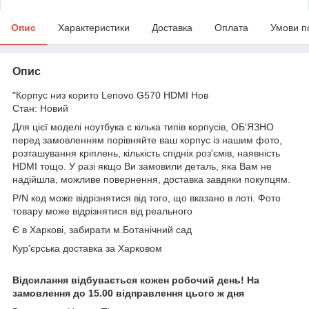
Опис
Характеристики
Доставка
Оплата
Умови п
Опис
"Корпус низ корито Lenovo G570 HDMI Нов
Стан: Новий
Для цієї моделі ноутбука є кілька типів корпусів, ОБ'ЯЗНО
перед замовленням порівняйте ваш корпус із нашим фото,
розташування кріплень, кількість спідніх роз'ємів, наявність
HDMI тощо. У разі якщо Ви замовили деталь, яка Вам не
надійшла, можливе повернення, доставка завдяки покупцям.
P/N код може відрізнятися від того, що вказано в лоті. Фото
товару може відрізнятися від реального
Є в Харкові, забирати м.Ботанічний сад
Кур'єрська доставка за Харковом
Відсилання відбувається кожен робочий день! На
замовлення до 15.00 відправлення цього ж дня