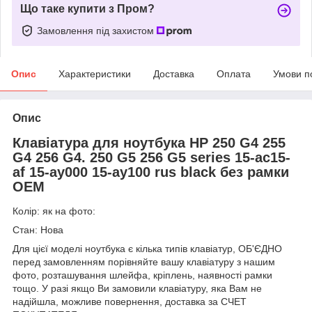
Що таке купити з Пром?
Замовлення під захистом
Опис
Характеристики
Доставка
Оплата
Умови п
Опис
Клавіатура для ноутбука HP 250 G4 255
G4 256 G4. 250 G5 256 G5 series 15-ac15-
af 15-ay000 15-ay100 rus black без рамки
OEM
Колір: як на фото:
Стан: Нова
Для цієї моделі ноутбука є кілька типів клавіатур, ОБ'ЄДНО
перед замовленням порівняйте вашу клавіатуру з нашим
фото, розташування шлейфа, кріплень, наявності рамки
тощо. У разі якщо Ви замовили клавіатуру, яка Вам не
надійшла, можливе повернення, доставка за СЧЕТ