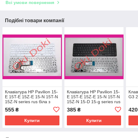
Всі умови повернення
Подібні товари компанії
Клавіатура HP Pavilion 15-
Клавіатура HP Pavilion 15-
Клав
E 15T-E 15Z-E 15-N 15T-N
E 15T-E 15Z-E 15-N 15T-N
G3 
15Z-N series rus біла з
15Z-N 15-D 15-g series rus
рамкою type 2
black фрейм type 2
555
385
420
₴
₴
Купити
Купити