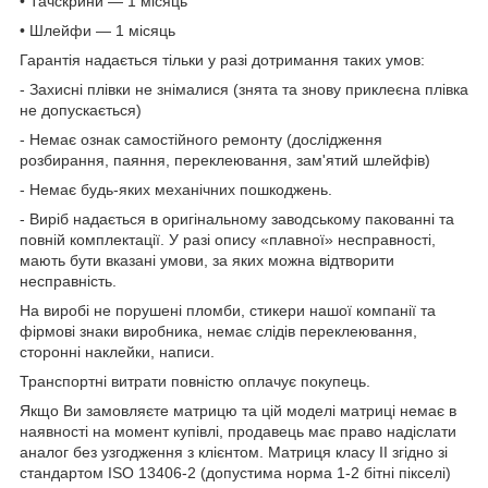
• Тачскрини — 1 місяць
• Шлейфи — 1 місяць
Гарантія надається тільки у разі дотримання таких умов:
- Захисні плівки не знімалися (знята та знову приклеєна плівка
не допускається)
- Немає ознак самостійного ремонту (дослідження
розбирання, паяння, переклеювання, зам'ятий шлейфів)
- Немає будь-яких механічних пошкоджень.
- Виріб надається в оригінальному заводському пакованні та
повній комплектації. У разі опису «плавної» несправності,
мають бути вказані умови, за яких можна відтворити
несправність.
На виробі не порушені пломби, стикери нашої компанії та
фірмові знаки виробника, немає слідів переклеювання,
сторонні наклейки, написи.
Транспортні витрати повністю оплачує покупець.
Якщо Ви замовляєте матрицю та цій моделі матриці немає в
наявності на момент купівлі, продавець має право надіслати
аналог без узгодження з клієнтом. Матриця класу II згідно зі
стандартом ISO 13406-2 (допустима норма 1-2 бітні пікселі)