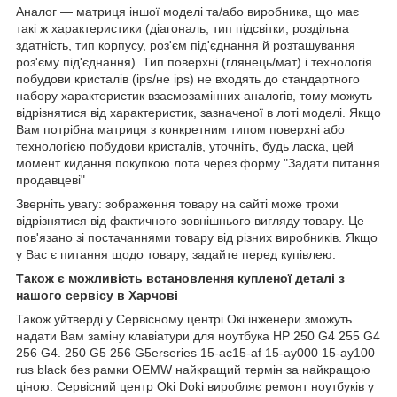
Аналог — матриця іншої моделі та/або виробника, що має
такі ж характеристики (діагональ, тип підсвітки, роздільна
здатність, тип корпусу, роз'єм під'єднання й розташування
роз'єму під'єднання). Тип поверхні (глянець/мат) і технологія
побудови кристалів (ips/не ips) не входять до стандартного
набору характеристик взаємозамінних аналогів, тому можуть
відрізнятися від характеристик, зазначеної в лоті моделі. Якщо
Вам потрібна матриця з конкретним типом поверхні або
технологією побудови кристалів, уточніть, будь ласка, цей
момент кидання покупкою лота через форму "Задати питання
продавцеві"
Зверніть увагу: зображення товару на сайті може трохи
відрізнятися від фактичного зовнішнього вигляду товару. Це
пов'язано зі постачаннями товару від різних виробників. Якщо
у Вас є питання щодо товару, задайте перед купівлею.
Також є можливість встановлення купленої деталі з
нашого сервісу в Харчові
Також уйтверді у Сервісному центрі Окі інженери зможуть
надати Вам заміну клавіатури для ноутбука HP 250 G4 255 G4
256 G4. 250 G5 256 G5erseries 15-ac15-af 15-ay000 15-ay100
rus black без рамки OEMW найкращий термін за найкращою
ціною. Сервісний центр Oki Doki виробляє ремонт ноутбуків у