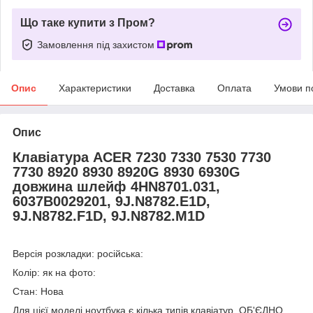
Що таке купити з Пром?
Замовлення під захистом
Опис
Характеристики
Доставка
Оплата
Умови п
Опис
Клавіатура ACER 7230 7330 7530 7730
7730 8920 8930 8920G 8930 6930G
довжина шлейф 4HN8701.031,
6037B0029201, 9J.N8782.E1D,
9J.N8782.F1D, 9J.N8782.M1D
Версія розкладки: російська:
Колір: як на фото:
Стан: Нова
Для цієї моделі ноутбука є кілька типів клавіатур, ОБ'ЄДНО