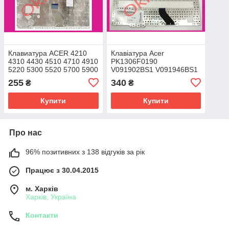
Клавиатура ACER 4210
Клавіатура Acer
4310 4430 4510 4710 4910
PK1306F0190
5220 5300 5520 5700 5900
V091902BS1 V091946BS1
6920 6935 4220 4230 4315
4H.N8701.041
255
340
₴
₴
4320 4330 4530 4715 4720
6037B0029209
9J.N8782.30R
Купити
Купити
9J.N8782.A1D
Про нас
96% позитивних з 138 відгуків за рік
Працює з 30.04.2015
м. Харків
Харків, Україна
Контакти