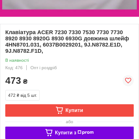
Клавіатура ACER 7230 7330 7530 7730 7730
8920 8930 8920G 8930 6930G довжина шлейф
4HN8701.031, 6037B0029201, 9J.N8782.E1D,
9J.N8782.F1D,
В наявності
Код: 476
Опт і роздріб
473
₴
472 ₴
від 5 шт.
Купити
або
Купити з