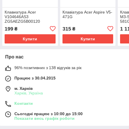
Клавиатура Acer
Клавіатура Acer Aspire V5-
Клав
V104646AS3
471G
M3-
ZG5AEZG5B00120
581
ZG5NSK-AMK0R
V5-5
199
315
1 1
₴
₴
Zq19Z.N1P82.Q0U
V5-5
Купити
Купити
Про нас
96% позитивних з 138 відгуків за рік
Працює з 30.04.2015
м. Харків
Харків, Україна
Контакти
Сьогодні працює з 10:00 до 15:00
Показати весь графік роботи