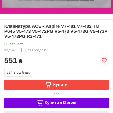
Клавиатура ACER Aspire V7-481 V7-482 TM
P645 V5-473 V5-472PG V5-473 V5-473G V5-473P
V5-473PG R3-471
В наявності
Код: 486
Опт і роздріб
551
₴
524 ₴
від 5 шт.
Купити
або
Купити з