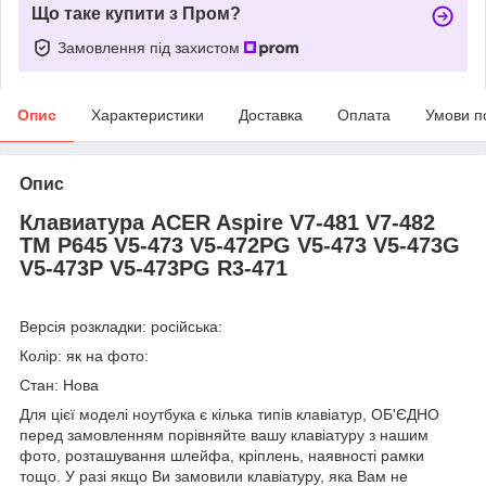
Що таке купити з Пром?
Замовлення під захистом
Опис
Характеристики
Доставка
Оплата
Умови п
Опис
Клавиатура ACER Aspire V7-481 V7-482
TM P645 V5-473 V5-472PG V5-473 V5-473G
V5-473P V5-473PG R3-471
Версія розкладки: російська:
Колір: як на фото:
Стан: Нова
Для цієї моделі ноутбука є кілька типів клавіатур, ОБ'ЄДНО
перед замовленням порівняйте вашу клавіатуру з нашим
фото, розташування шлейфа, кріплень, наявності рамки
тощо. У разі якщо Ви замовили клавіатуру, яка Вам не