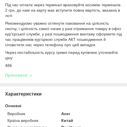
Під час оплати через термінал враховуйте косимію термінала
2 грн, до нам на карту має вступити повна вартість, вказана в
лоті
Рекомендуємо уважно оглянути паковання на цілісність
скотчу, і цілісність самої пачки у разі отримання товару в офісі
кур'єрської служби, у разі пошкодження вантажу оформити під
час працівників кур'єркою служби АКТ пошкодження й
сповістити нас через телефону про цей випадок
Через нестабільність курсу гривні перед купівлею уточнюйте
ціну
486
Приховати
Характеристики
Основні
Виробник
Acer
Країна виробник
Китай