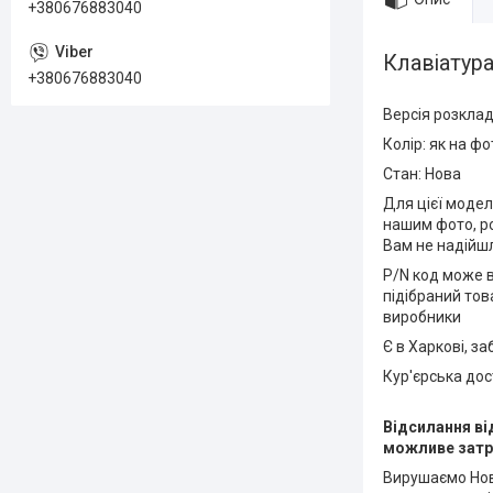
+380676883040
Клавіатура
+380676883040
Версія розклад
Колір: як на фо
Стан: Нова
Для цієї модел
нашим фото, ро
Вам не надійш
P/N код може в
підібраний тов
виробники
Є в Харкові, з
Кур'єрська до
Відсилання ві
можливе затр
Вирушаємо Нов