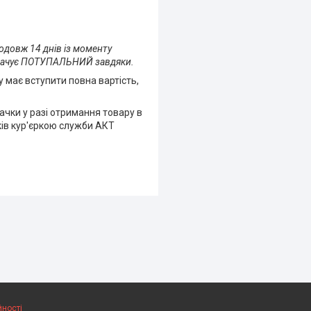
одовж 14 днів із моменту
оплачує ПОТУПАЛЬНИЙ завдяки.
у має вступити повна вартість,
пачки у разі отримання товару в
ків кур'єркою служби АКТ
йності