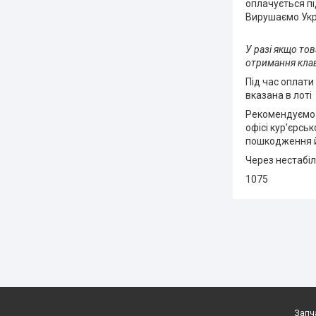
оплачується пі
Вирушаємо Укрі
У разі якщо то
отримання клав
Під час оплати
вказана в лоті
Рекомендуємо у
офісі кур'єрсь
пошкодження й
Через нестабіл
1075