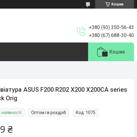
Кошик
+380 (93) 350-56-43
+380 (67) 688-30-40
Кошик
віатура ASUS F200 R202 X200 X200CA series
ck Orig
В наявності
Оптом і в роздріб
Код:
1075
9 ₴