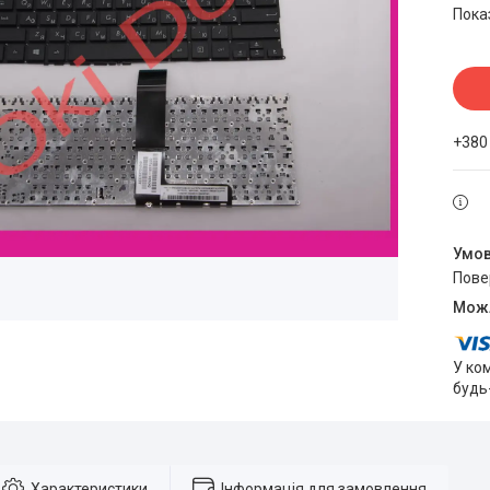
Пока
+380
пов
У ко
будь
Характеристики
Інформація для замовлення