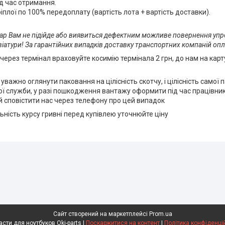
д час отримання.
плої по 100% передоплату (вартість лота + вартість доставки).
вар Вам не підійде або виявиться дефектним можливе повернення упр
іатури! За гарантійних випадків доставку транспортних компаній 
 через термінал враховуйте косимію термінала 2 грн, до нам на карт
важно оглянути паковання на цілісність скотчу, і цілісність самої 
кої служби, у разі пошкодження вантажу оформити під час працівни
 сповістити нас через телефону про цей випадок
ьність курсу гривні перед купівлею уточнюйте ціну
Сайт створений на маркетплейсі
Prom.ua
Запчасти для ноутбуков Oki-parts |
Поскаржитися на контент
|
Політика конфіденці