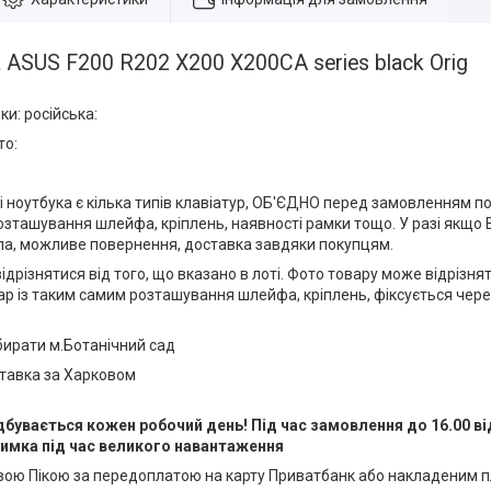
 ASUS F200 R202 X200 X200CA series black Orig
ки: російська:
то:
і ноутбука є кілька типів клавіатур, ОБ'ЄДНО перед замовленням по
зташування шлейфа, кріплень, наявності рамки тощо. У разі якщо 
ла, можливе повернення, доставка завдяки покупцям.
ідрізнятися від того, що вказано в лоті. Фото товару може відрізня
ар із таким самим розташування шлейфа, кріплень, фіксується через
абирати м.Ботанічний сад
ставка за Харковом
дбувається кожен робочий день! Під час замовлення до 16.00 в
имка під час великого навантаження
ою Пікою за передоплатою на карту Приватбанк або накладеним 