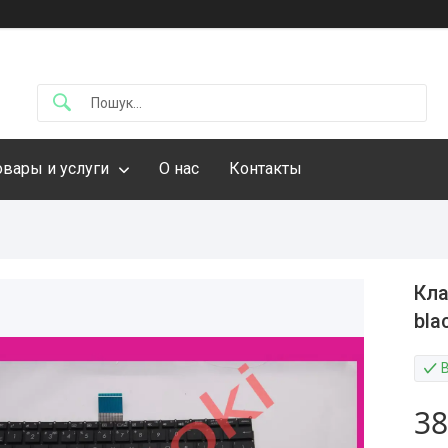
овары и услуги
О нас
Контакты
Кла
bla
38