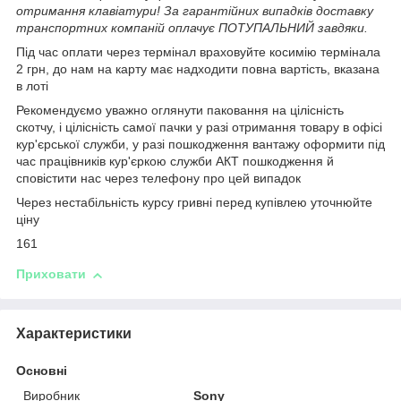
отримання клавіатури! За гарантійних випадків доставку
транспортних компаній оплачує ПОТУПАЛЬНИЙ завдяки.
Під час оплати через термінал враховуйте косимію термінала
2 грн, до нам на карту має надходити повна вартість, вказана
в лоті
Рекомендуємо уважно оглянути паковання на цілісність
скотчу, і цілісність самої пачки у разі отримання товару в офісі
кур'єрської служби, у разі пошкодження вантажу оформити під
час працівників кур'єркою служби АКТ пошкодження й
сповістити нас через телефону про цей випадок
Через нестабільність курсу гривні перед купівлею уточнюйте
ціну
161
Приховати
Характеристики
Основні
Виробник
Sony