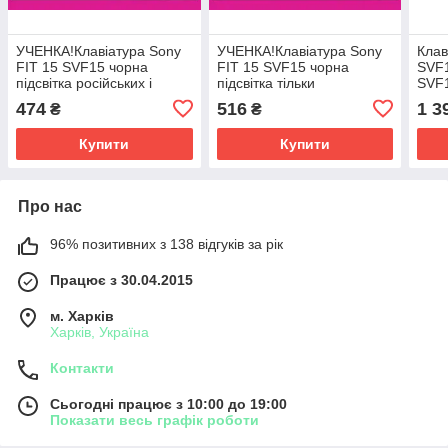
УЧЕНКА!Клавіатура Sony
УЧЕНКА!Клавіатура Sony
Клав
FIT 15 SVF15 чорна
FIT 15 SVF15 чорна
SVF
підсвітка російських і
підсвітка тільки
SVF
англійських клавіш
англійських клавіш
SVF
474
516
1 3
₴
₴
російські літери зміщені
російські літери зміщені
чорн
type 5
трохи самозанини type 6
і ан
Купити
Купити
Про нас
96% позитивних з 138 відгуків за рік
Працює з 30.04.2015
м. Харків
Харків, Україна
Контакти
Сьогодні працює з 10:00 до 19:00
Показати весь графік роботи