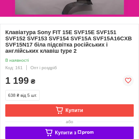
Клавіатура Sony FIT 15E SVF15E SVF151
SVF152 SVF153 SVF154 SVF15A SVF15A16CXB
SVF15N17 біла підсвітка російських і
англійських клавіш type 2
В наявності
Код: 161
Опт і роздріб
1 199
₴
638 ₴
від 5 шт.
Купити
або
Купити з