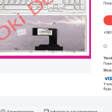
Пока
+380
пов
У ко
будь
Характеристики
Інформація для замовлення