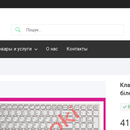
овары и услуги
О нас
Контакты
Кла
біл
41