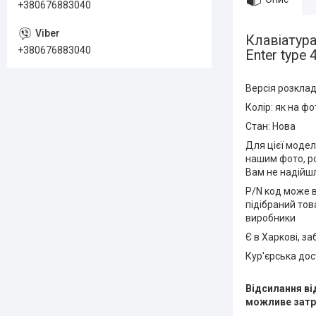
+380676883040
Клавіатур
+380676883040
Enter type
Версія розклад
Колір: як на фо
Стан: Нова
Для цієї модел
нашим фото, ро
Вам не надійш
P/N код може в
підібраний тов
виробники
Є в Харкові, з
Кур'єрська до
Відсилання ві
можливе затр