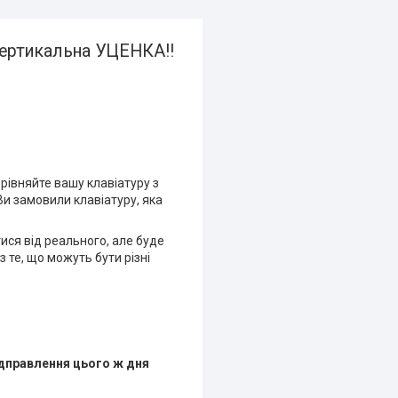
вертикальна УЦЕНКА!!
рівняйте вашу клавіатуру з
Ви замовили клавіатуру, яка
тися від реального, але буде
 те, що можуть бути різні
ідправлення цього ж дня