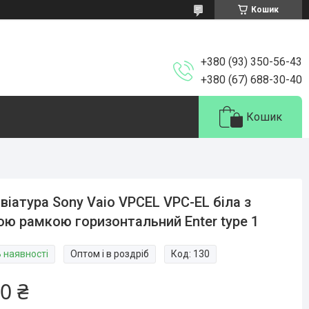
Кошик
+380 (93) 350-56-43
+380 (67) 688-30-40
Кошик
віатура Sony Vaio VPCEL VPC-EL біла з
ою рамкою горизонтальний Enter type 1
В наявності
Оптом і в роздріб
Код:
130
0 ₴