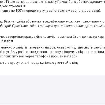
ою Пікою за передоплатою на карту Приватбанк або накладеним 
д час отримання.
ошта по 100% передоплату (вартість лота + вартість доставки).
вар Вам не підійде або виявиться дефектним можливе повернення упр
іатури! У разі гарантійних випадків доставляння транспортних ко
 через термінал враховуйте косимію термінала 2 грн, до нам на кар
на в лоті
важно оглянути паковання на цілісність скотчу, і цілісність самої 
кої служби, у разі пошкодження вантажу оформити під час працівни
 сповістити нас через телефона про цей випадок
ьність курсу гривні перед купівлею уточнюйте ціну