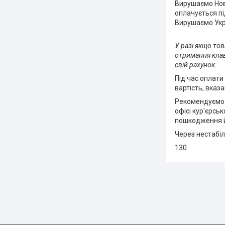
Вирушаємо Нов
оплачується пі
Вирушаємо Укрп
У разі якщо то
отримання клав
свій рахунок.
Під час оплати
вартість, вказа
Рекомендуємо у
офісі кур'єрсь
пошкодження й
Через нестабіл
130