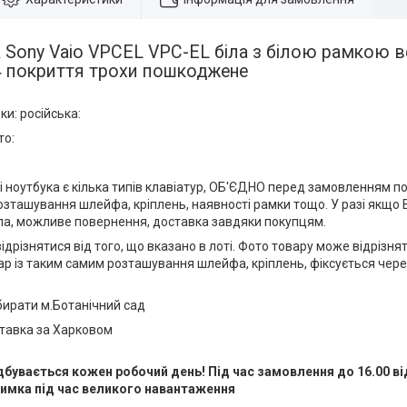
а Sony Vaio VPCEL VPC-EL біла з білою рамкою 
 4 покриття трохи пошкоджене
ки: російська:
то:
і ноутбука є кілька типів клавіатур, ОБ'ЄДНО перед замовленням по
зташування шлейфа, кріплень, наявності рамки тощо. У разі якщо 
ла, можливе повернення, доставка завдяки покупцям.
ідрізнятися від того, що вказано в лоті. Фото товару може відрізня
ар із таким самим розташування шлейфа, кріплень, фіксується через
абирати м.Ботанічний сад
ставка за Харковом
дбувається кожен робочий день! Під час замовлення до 16.00 в
имка під час великого навантаження