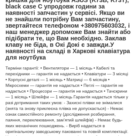
black case C упродовж години за
наявності запчастин у сервісі. Якщо ви
не знайшли потрібну Вам запчастину,
звертайтеся телефоном +380975603032, і
наш менеджер допоможе Вам знайти або
підібрати те, що Вам необхідно. Заклав
клаву не біда, в Окі Докі є завжди.У
наявності на складі в Харкові клавіатура
для ноутбука
Терміни гарантії: • Вентилятори — 1 місяць • Кабелі та
перехідники — гарантія не надається • Клавіатури — 3 місяці
• Корпусні деталі — 1 місяць • Матриці — 6 місяців •
Мікросхеми — гарантія не надається • Петлі — гарантія не
надається • Процесори — гарантія не надається • Тачскрини
— 1 місяць • Шлейфи — 1 місяць Гарантія надається тільки у
разі дотримання таких умов: - Захисні плівки не знімалися
(знята та знову приклеєна плівка не допускається) - Немає
ознак самостійного ремонту (дослідження розбирання,
паяння, переклеювання, зам'ятий шлейфів) - Немає будь-
яких механічних пошкоджень. - Виріб надається в
оригінальному заводському пакованні та повній комплектації.