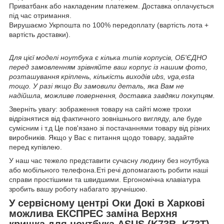
Приватбанк або накладеним платежем. Доставка оплачується
під час отримання.
Вирушаємо Укрпошта по 100% передоплату (вартість лота +
вартість доставки).
Для цієї моделі ноутбука є кілька типів корпусів, ОБ'ЄДНО
перед замовленням зрівняйте ваш корпус із нашим фото,
розташування кріплень, кількість виходів ubs, vga,esta
тощо. У разі якщо Ви замовили деталь, яка Вам не
надійшла, можливе повернення, доставка завдяки покупцям.
Зверніть увагу: зображення товару на сайті може трохи
відрізнятися від фактичного зовнішнього вигляду, але буде
сумісним і т.д Це пов'язано зі постачаннями товару від різних
виробників. Якщо у Вас є питання щодо товару, задайте
перед купівлею.
У наш час тежело представити сучасну людину без ноутбука
або мобільного телефона.Еті речі допомагають робити наші
справи простішими та швидшими. Ергономічна клавіатура
зробить вашу роботу набагато зручнішою.
У сервісному центрі Оки Докі в Харкові
можлива ЕКСПРЕС заміна Верхня
кришка для ноутбука ASUS (K73B, K73T),