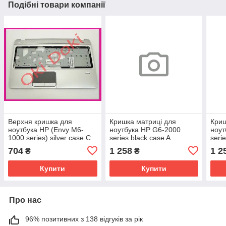
Подібні товари компанії
Верхня кришка для
Кришка матриці для
Криш
ноутбука HP (Envy M6-
ноутбука HP G6-2000
ноут
1000 series) silver case C
series black case A
seri
704
1 258
1 2
₴
₴
Купити
Купити
Про нас
96% позитивних з 138 відгуків за рік