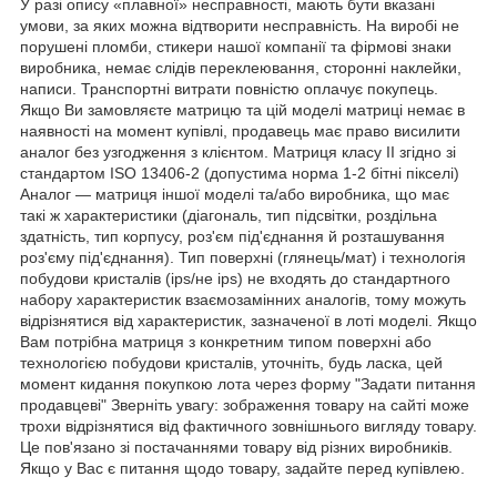
У разі опису «плавної» несправності, мають бути вказані
умови, за яких можна відтворити несправність. На виробі не
порушені пломби, стикери нашої компанії та фірмові знаки
виробника, немає слідів переклеювання, сторонні наклейки,
написи. Транспортні витрати повністю оплачує покупець.
Якщо Ви замовляєте матрицю та цій моделі матриці немає в
наявності на момент купівлі, продавець має право висилити
аналог без узгодження з клієнтом. Матриця класу II згідно зі
стандартом ISO 13406-2 (допустима норма 1-2 бітні пікселі)
Аналог — матриця іншої моделі та/або виробника, що має
такі ж характеристики (діагональ, тип підсвітки, роздільна
здатність, тип корпусу, роз'єм під'єднання й розташування
роз'єму під'єднання). Тип поверхні (глянець/мат) і технологія
побудови кристалів (ips/не ips) не входять до стандартного
набору характеристик взаємозамінних аналогів, тому можуть
відрізнятися від характеристик, зазначеної в лоті моделі. Якщо
Вам потрібна матриця з конкретним типом поверхні або
технологією побудови кристалів, уточніть, будь ласка, цей
момент кидання покупкою лота через форму "Задати питання
продавцеві" Зверніть увагу: зображення товару на сайті може
трохи відрізнятися від фактичного зовнішнього вигляду товару.
Це пов'язано зі постачаннями товару від різних виробників.
Якщо у Вас є питання щодо товару, задайте перед купівлею.