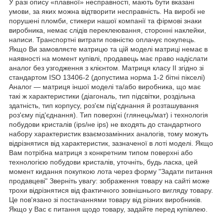
У разі опису «плавної» несправності, мають бути вказані
умови, за яких можна відтворити несправність. На виробі не
порушені пломби, стикери нашої компанії та фірмові знаки
виробника, немає слідів переклеювання, сторонні наклейки,
написи. Транспортні витрати повністю оплачує покупець.
Якщо Ви замовляєте матрицю та цій моделі матриці немає в
наявності на момент купівлі, продавець має право надіслати
аналог без узгодження з клієнтом. Матриця класу II згідно зі
стандартом ISO 13406-2 (допустима норма 1-2 бітні пікселі)
Аналог — матриця іншої моделі та/або виробника, що має
такі ж характеристики (діагональ, тип підсвітки, роздільна
здатність, тип корпусу, роз'єм під'єднання й розташування
роз'єму під'єднання). Тип поверхні (глянець/мат) і технологія
побудови кристалів (ips/не ips) не входять до стандартного
набору характеристик взаємозамінних аналогів, тому можуть
відрізнятися від характеристик, зазначеної в лоті моделі. Якщо
Вам потрібна матриця з конкретним типом поверхні або
технологією побудови кристалів, уточніть, будь ласка, цей
момент кидання покупкою лота через форму "Задати питання
продавцеві" Зверніть увагу: зображення товару на сайті може
трохи відрізнятися від фактичного зовнішнього вигляду товару.
Це пов'язано зі постачаннями товару від різних виробників.
Якщо у Вас є питання щодо товару, задайте перед купівлею.