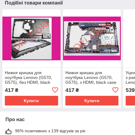
Подібні товари компанії
Нижня кришка для
Нижня кришка для
Уцен
ноутбука Lenovo (G570,
ноутбука Lenovo (G570,
з ра
G575), без HDMI, black
G575), з HDMI, black case
Leno
case D
D
blac
417
417
539
₴
₴
відл
на р
Купити
Купити
Про нас
96% позитивних з 139 відгуків за рік