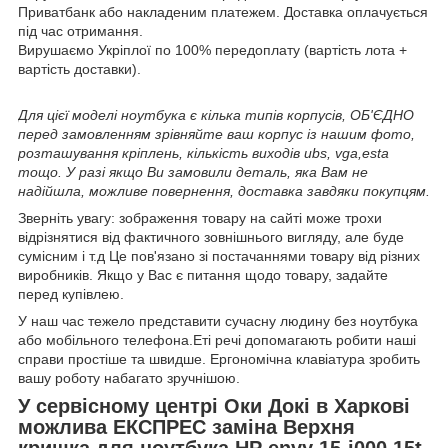
Приватбанк або накладеним платежем. Доставка оплачується
під час отримання.
Вирушаємо Укріплої по 100% передоплату (вартість лота +
вартість доставки).
Для цієї моделі ноутбука є кілька типів корпусів, ОБ'ЄДНО
перед замовленням зрівняйте ваш корпус із нашим фото,
розташування кріплень, кількість виходів ubs, vga,esta
тощо. У разі якщо Ви замовили деталь, яка Вам не
надійшла, можливе повернення, доставка завдяки покупцям.
Зверніть увагу: зображення товару на сайті може трохи
відрізнятися від фактичного зовнішнього вигляду, але буде
сумісним і т.д Це пов'язано зі постачаннями товару від різних
виробників. Якщо у Вас є питання щодо товару, задайте
перед купівлею.
У наш час тежело представити сучасну людину без ноутбука
або мобільного телефона.Еті речі допомагають робити наші
справи простіше та швидше. Ергономічна клавіатура зробить
вашу роботу набагато зручнішою.
У сервісному центрі Оки Докі в Харкові
можлива ЕКСПРЕС заміна Верхня
кришка для ноутбука HP envy 15-j000 15t-