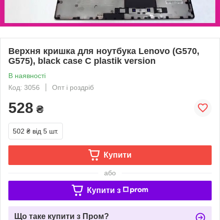
Верхня кришка для ноутбука Lenovo (G570,
G575), black case C plastik version
В наявності
Код: 3056
Опт і роздріб
528
₴
502 ₴
від 5 шт.
Купити
або
Купити з
Що таке купити з Пром?