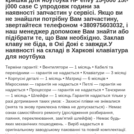
j000 case C упродовж години за
наявності запчастин у сервісі. Якщо ви
не знайшли потрібну Вам запчастину,
звертайтеся телефоном +380975603032, і
наш менеджер допоможе Вам знайти або
підібрати те, що Вам необхідно. Заклав
клаву не біда, в Окі Докі є завжди.У
наявності на складі в Харкові клавіатура
для ноутбука
Терміни гарантії: • Вентилятори — 1 місяць • Кабелі та
перехідники — гарантія не надається • Клавіатури — 3 місяці
• Корпусні деталі — 1 місяць • Матриці — 6 місяців •
Мікросхеми — гарантія не надається • Петлі — гарантія не
надається • Процесори — гарантія не надається • Тачскрини
— 1 місяць • Шлейфи — 1 місяць Гарантія надається тільки у
разі дотримання таких умов: - Захисні плівки не знімалися
(знята та знову приклеєна плівка не допускається) - Немає
ознак самостійного ремонту (дослідження розбирання,
паяння, переклеювання, зам'ятий шлейфів) - Немає будь-
яких механічних пошкоджень. - Виріб надається в
оригінальному заводському пакованні та повній комплектації.