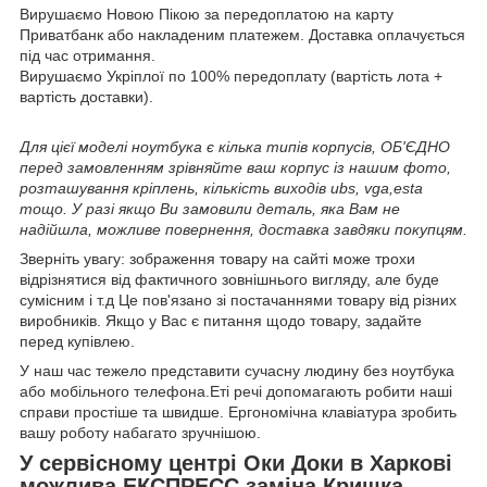
Вирушаємо Новою Пікою за передоплатою на карту
Приватбанк або накладеним платежем. Доставка оплачується
під час отримання.
Вирушаємо Укріплої по 100% передоплату (вартість лота +
вартість доставки).
Для цієї моделі ноутбука є кілька типів корпусів, ОБ'ЄДНО
перед замовленням зрівняйте ваш корпус із нашим фото,
розташування кріплень, кількість виходів ubs, vga,esta
тощо. У разі якщо Ви замовили деталь, яка Вам не
надійшла, можливе повернення, доставка завдяки покупцям.
Зверніть увагу: зображення товару на сайті може трохи
відрізнятися від фактичного зовнішнього вигляду, але буде
сумісним і т.д Це пов'язано зі постачаннями товару від різних
виробників. Якщо у Вас є питання щодо товару, задайте
перед купівлею.
У наш час тежело представити сучасну людину без ноутбука
або мобільного телефона.Еті речі допомагають робити наші
справи простіше та швидше. Ергономічна клавіатура зробить
вашу роботу набагато зручнішою.
У сервісному центрі Оки Доки в Харкові
можлива ЕКСПРЕСС заміна Кришка