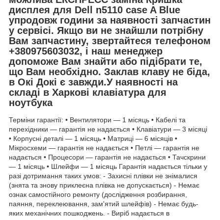
дисплея для Dell n5110 case A Blue
упродовж години за наявності запчастин
у сервісі. Якщо ви не знайшли потрібну
Вам запчастину, звертайтеся телефоном
+380975603032, і наш менеджер
допоможе Вам знайти або підібрати те,
що Вам необхідно. Заклав клаву не біда,
в Окі Докі є завжди.У наявності на
складі в Харкові клавіатура для
ноутбука
Терміни гарантії: • Вентилятори — 1 місяць • Кабелі та
перехідники — гарантія не надається • Клавіатури — 3 місяці
• Корпусні деталі — 1 місяць • Матриці — 6 місяців •
Мікросхеми — гарантія не надається • Петлі — гарантія не
надається • Процесори — гарантія не надається • Тачскрини
— 1 місяць • Шлейфи — 1 місяць Гарантія надається тільки у
разі дотримання таких умов: - Захисні плівки не знімалися
(знята та знову приклеєна плівка не допускається) - Немає
ознак самостійного ремонту (дослідження розбирання,
паяння, переклеювання, зам'ятий шлейфів) - Немає будь-
яких механічних пошкоджень. - Виріб надається в