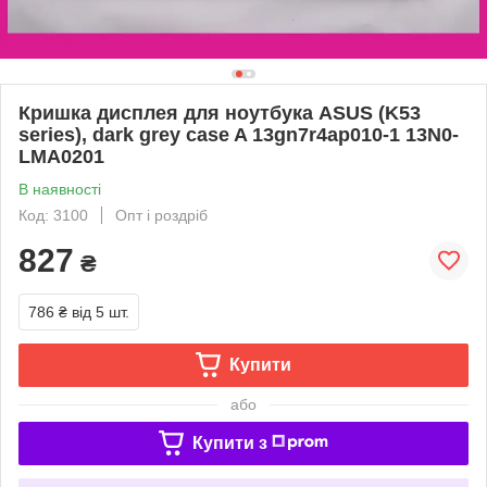
Кришка дисплея для ноутбука ASUS (K53
series), dark grey case A 13gn7r4ap010-1 13N0-
LMA0201
В наявності
Код: 3100
Опт і роздріб
827
₴
786 ₴
від 5 шт.
Купити
або
Купити з