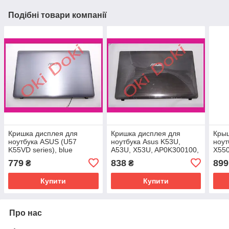
Подібні товари компанії
Кришка дисплея для
Кришка дисплея для
Крыш
ноутбука ASUS (U57
ноутбука Asus K53U,
ноу
K55VD series), blue
A53U, X53U, AP0K300100,
X55
13GN8D5AM010-1 13N0-
FAOK3000100
X55
779
838
899
₴
₴
M7A0K01 case A
13GN810P020-1 case A
Y58
R51
Купити
Купити
13N
Про нас