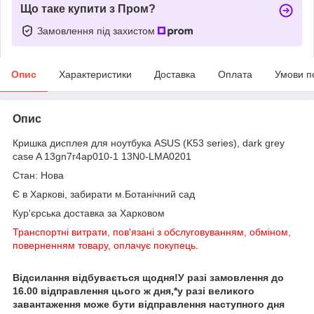
Що таке купити з Пром?
Замовлення під захистом
Опис
Характеристики
Доставка
Оплата
Умови п
Опис
Кришка дисплея для ноутбука ASUS (K53 series), dark grey
case A 13gn7r4ap010-1 13N0-LMA0201
Стан: Нова
Є в Харкові, забирати м.Ботанічний сад
Кур'єрська доставка за Харковом
Транспортні витрати, пов'язані з обслуговуванням, обміном,
поверненням товару, оплачує покупець.
Відсилання відбувається щодня!У разі замовлення до
16.00 відправлення цього ж дня,*у разі великого
завантаження може бути відправлення наступного дня