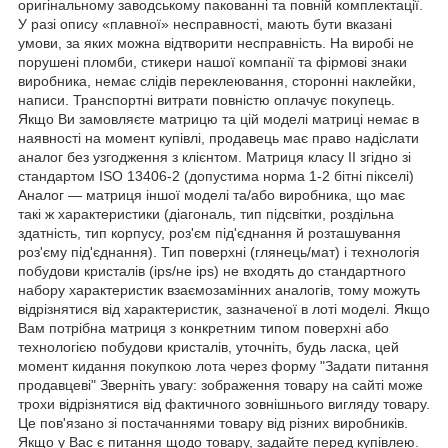
оригінальному заводському пакованні та повній комплектації.
У разі опису «плавної» несправності, мають бути вказані
умови, за яких можна відтворити несправність. На виробі не
порушені пломби, стикери нашої компанії та фірмові знаки
виробника, немає слідів переклеювання, сторонні наклейки,
написи. Транспортні витрати повністю оплачує покупець.
Якщо Ви замовляєте матрицю та цій моделі матриці немає в
наявності на момент купівлі, продавець має право надіслати
аналог без узгодження з клієнтом. Матриця класу II згідно зі
стандартом ISO 13406-2 (допустима норма 1-2 бітні пікселі)
Аналог — матриця іншої моделі та/або виробника, що має
такі ж характеристики (діагональ, тип підсвітки, роздільна
здатність, тип корпусу, роз'єм під'єднання й розташування
роз'єму під'єднання). Тип поверхні (глянець/мат) і технологія
побудови кристалів (ips/не ips) не входять до стандартного
набору характеристик взаємозамінних аналогів, тому можуть
відрізнятися від характеристик, зазначеної в лоті моделі. Якщо
Вам потрібна матриця з конкретним типом поверхні або
технологією побудови кристалів, уточніть, будь ласка, цей
момент кидання покупкою лота через форму "Задати питання
продавцеві" Зверніть увагу: зображення товару на сайті може
трохи відрізнятися від фактичного зовнішнього вигляду товару.
Це пов'язано зі постачаннями товару від різних виробників.
Якщо у Вас є питання щодо товару, задайте перед купівлею.