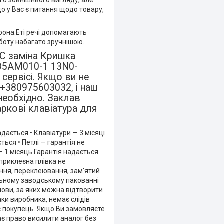
го зовнішнього вигляду, але
що у Вас є питання щодо товару,
фона.Еті речі допомагають
боту набагато зручнішою.
С заміна Кришка
8D5AM010-1 13N0-
сервісі. Якщо ви не
+380975603032, і наш
необхідно. Заклав
Харкові клавіатура для
адається • Клавіатури — 3 місяці
ться • Петлі — гарантія не
— 1 місяць Гарантія надається
 приклеєна плівка не
яння, переклеювання, зам'ятий
льному заводському пакованні
умови, за яких можна відтворити
аки виробника, немає слідів
є покупець. Якщо Ви замовляєте
ає право висилити аналог без