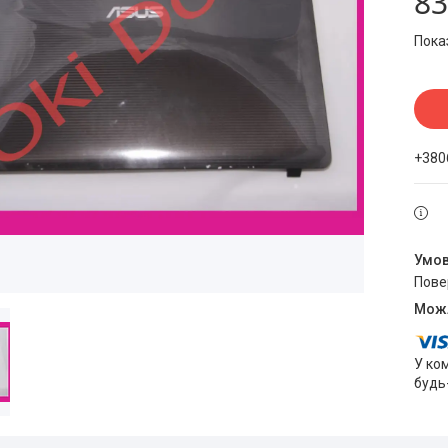
83
Пока
+380
пов
У ко
будь