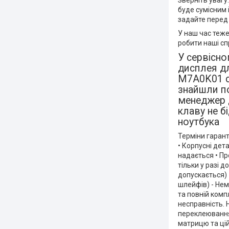
Зверніть увагу
буде сумісним 
задайте перед 
У наш час теж
робити наші сп
У сервісн
дисплея дл
M7A0K01 ca
знайшли по
менеджер д
клаву не б
ноутбука
Терміни гаранті
• Корпусні дета
надається • Пр
тільки у разі д
допускається) 
шлейфів) - Нем
та повній комп
несправність. 
переклеювання,
матрицю та цій