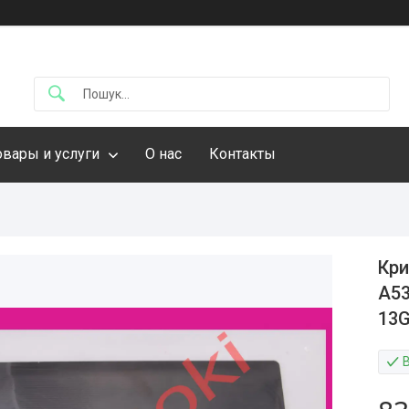
овары и услуги
О нас
Контакты
Кри
A53
13G