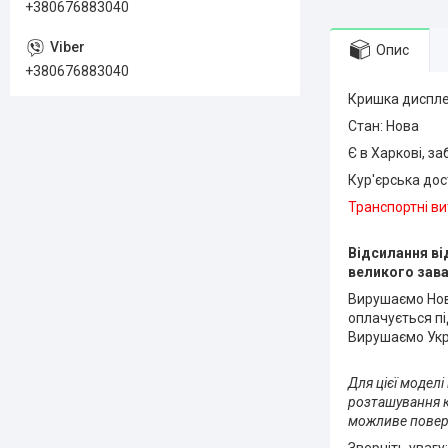
+380676883040
Опис
+380676883040
Кришка диспле
Стан: Нова
Є в Харкові, з
Кур'єрська до
Транспортні ви
Відсилання ві
великого зав
Вирушаємо Нов
оплачується пі
Вирушаємо Укрі
Для цієї моделі
розташування кр
можливе поверн