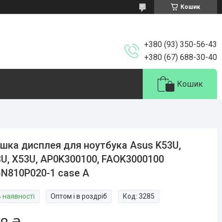
Кошик
+380 (93) 350-56-43
+380 (67) 688-30-40
Кошик
шка дисплея для ноутбука Asus K53U,
U, X53U, AP0K300100, FAOK3000100
N810P020-1 case A
В наявності
Оптом і в роздріб
Код:
3285