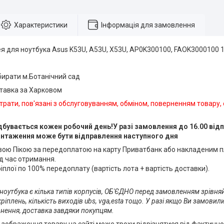
Характеристики
Інформація для замовлення
я для ноутбука Asus K53U, A53U, X53U, AP0K300100, FAOK3000100 
абирати м.Ботанічний сад
ставка за Харковом
трати, пов'язані з обслуговуванням, обміном, поверненням товару,
дбувається кожен робочий день!У разі замовлення до 16.00 відп
антаження може бути відправлення наступного дня
ою Пікою за передоплатою на карту Приватбанк або накладеним 
д час отримання.
плої по 100% передоплату (вартість лота + вартість доставки).
 ноутбука є кілька типів корпусів, ОБ'ЄДНО перед замовленням зрівня
іплень, кількість виходів ubs, vga,esta тощо. У разі якщо Ви замовили
ення, доставка завдяки покупцям.