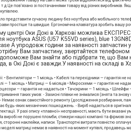
: зображення товару на сайті може трохи відрізнятися від фактично
і т.д Це пов'язано зі постачаннями товару від різних виробників. Як
купівлею.
ело представити сучасну людину без ноутбука або мобільного теле
рави простіше та швидше. Ергономічна клавіатура зробить вашу ро
ому центрі Оки Докі в Харкові можлива ЕКСПРЕС
я ноутбука ASUS (U57 K55VD series), blue 13GN
se A упродовж години за наявності запчастин у 
трібну Вам запчастину, звертайтеся телефоном 
опоможе Вам знайти або підібрати те, що Вам 
іда, в Окі Докі є завжди.У наявності на складі в 
ї: • Вентилятори — 1 місяць • Кабелі та перехідники — гарантія не н
лі — 1 місяць • Матриці — 6 місяців • Мікросхеми — гарантія не надає
оцесори — гарантія не надається • Тачскрини — 1 місяць • Шлейфи 
отримання таких умов: - Захисні плівки не знімалися (знята та знову
- Немає ознак самостійного ремонту (дослідження розбирання, па
ає будь-яких механічних пошкоджень. - Виріб надається в оригіна
лектації. У разі опису «плавної» несправності, мають бути вказані 
На виробі не порушені пломби, стикери нашої компанії та фірмові зн
 сторонні наклейки, написи. Транспортні витрати повністю оплачу
 моделі матриці немає в наявності на момент купівлі, продавець м