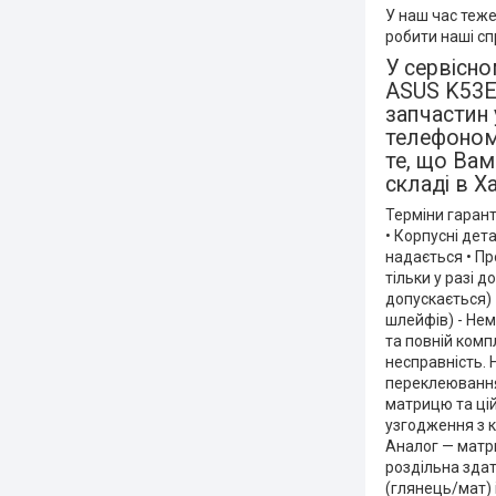
У наш час теж
робити наші с
У сервісн
ASUS K53E
запчастин 
телефоном
те, що Вам
складі в Х
Терміни гаранті
• Корпусні дета
надається • Пр
тільки у разі д
допускається) 
шлейфів) - Нем
та повній комп
несправність. 
переклеювання,
матрицю та цій
узгодження з кл
Аналог — матри
роздільна здат
(глянець/мат) 