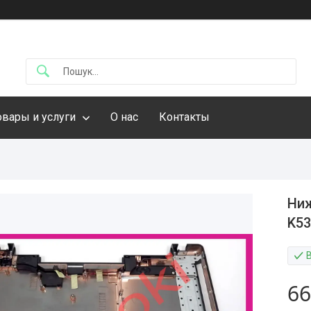
овары и услуги
О нас
Контакты
Ниж
K53
66