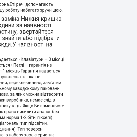
фона.Еті речі допомагають
шу роботу набагато зручнішою.
 заміна Нижня кришка
дини за наявності
астину, звертайтеся
знайти або підібрати
вжди.У наявності на
адається • Клавіатури — 3 місяці
ться • Петлі — гарантія не
— 1 місяць Гарантія надається
 приклеєна плівка не
яння, переклеювання, зам'ятий
льному заводському пакованні
умови, за яких можна відтворити
аки виробника, немає слідів
є покупець. Якщо Ви замовляєте
ає право висилити аналог без
а норма 1-2 бітні пікселі)
агональ, тип підсвітки,
днання). Тип поверхні
тного набору характеристик