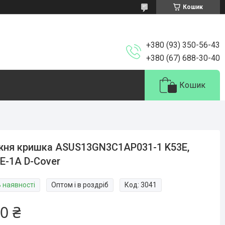
Кошик
+380 (93) 350-56-43
+380 (67) 688-30-40
Кошик
ня кришка ASUS13GN3C1AP031-1 K53E,
E-1A D-Cover
В наявності
Оптом і в роздріб
Код:
3041
0 ₴