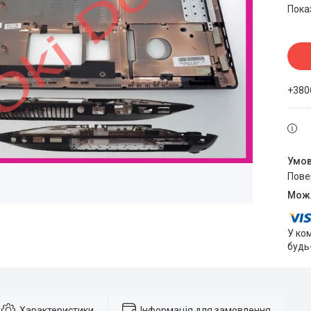
Пока
+380
пов
У ко
будь
Характеристики
Інформація для замовлення