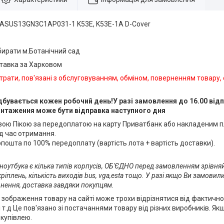
ASUS13GN3C1AP031-1 K53E, K53E-1A D-Cover
абирати м.Ботанічний сад
ставка за Харковом
трати, пов'язані з обслуговуванням, обміном, поверненням товару,
дбувається кожен робочий день!У разі замовлення до 16.00 відп
антаження може бути відправка наступного дня
ою Пікою за передоплатою на карту Приватбанк або накладеним 
д час отримання.
ошта по 100% передоплату (вартість лота + вартість доставки).
 ноутбука є кілька типів корпусів, ОБ'ЄДНО перед замовленням зрівня
іплень, кількість виходів bus, vga,esta тощо. У разі якщо Ви замовили
ення, доставка завдяки покупцям.
: зображення товару на сайті може трохи відрізнятися від фактично
і т.д Це пов'язано зі постачаннями товару від різних виробників. Як
купівлею.