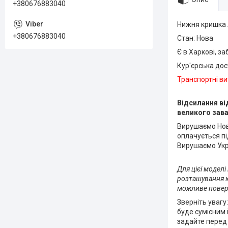
+380676883040
Нижня кришка 
+380676883040
Стан: Нова
Є в Харкові, з
Кур'єрська до
Транспортні ви
Відсилання ві
великого зав
Вирушаємо Нов
оплачується пі
Вирушаємо Укрп
Для цієї моделі
розташування кр
можливе поверн
Зверніть увагу
буде сумісним 
задайте перед 