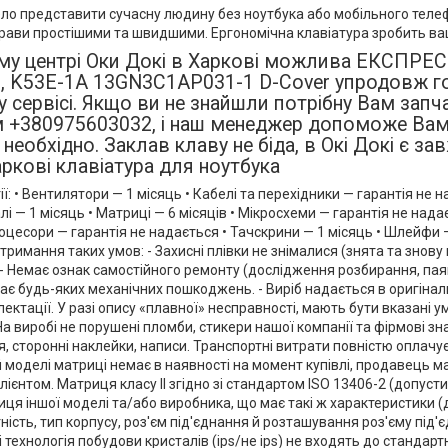
ело представити сучасну людину без ноутбука або мобільного теле
прави простішими та швидшими. Ергономічна клавіатура зробить ва
ому центрі Оки Докі в Харкові можлива ЕКСПРЕС
, K53E-1A 13GN3C1AP031-1 D-Cover упродовж го
у сервісі. Якщо ви не знайшли потрібну Вам запч
 +380975603032, і наш менеджер допоможе Вам 
 необхідно. Заклав клаву не біда, в Окі Докі є за
аркові клавіатура для ноутбука
ї: • Вентилятори — 1 місяць • Кабелі та перехідники — гарантія не н
лі — 1 місяць • Матриці — 6 місяців • Мікросхеми — гарантія не надає
оцесори — гарантія не надається • Тачскрини — 1 місяць • Шлейфи 
отримання таких умов: - Захисні плівки не знімалися (знята та знову
- Немає ознак самостійного ремонту (дослідження розбирання, па
ає будь-яких механічних пошкоджень. - Виріб надається в оригіна
лектації. У разі опису «плавної» несправності, мають бути вказані 
На виробі не порушені пломби, стикери нашої компанії та фірмові зн
 сторонні наклейки, написи. Транспортні витрати повністю оплачу
 моделі матриці немає в наявності на момент купівлі, продавець м
ієнтом. Матриця класу II згідно зі стандартом ISO 13406-2 (допустим
ця іншої моделі та/або виробника, що має такі ж характеристики (ді
ність, тип корпусу, роз'єм під'єднання й розташування роз'єму під'є
і технологія побудови кристалів (ips/не ips) не входять до стандар