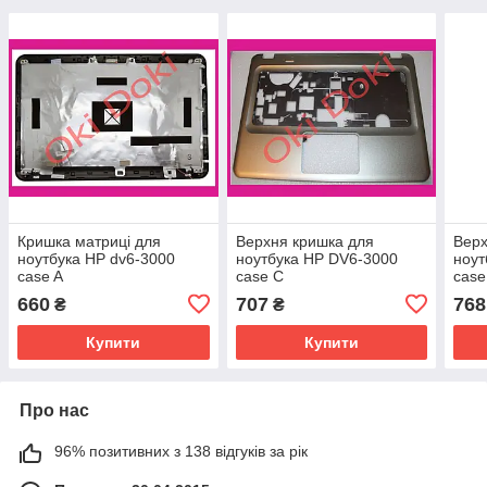
Кришка матриці для
Верхня кришка для
Верх
ноутбука HP dv6-3000
ноутбука HP DV6-3000
ноут
case A
case C
case
660
707
768
₴
₴
Купити
Купити
Про нас
96% позитивних з 138 відгуків за рік