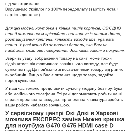
під час отримання.
Вирушаємо Укріплої по 100% передоплату (вартість лота +
вартість доставки).
Для цієї моделі ноутбука є кілька типів корпусів, ОБ'ЄДНО
перед замовленням зрівняйте ваш корпус із нашим фото,
розташування кріплень, кількість виходів ubs, vga,esta
тощо. У разі якщо Ви замовили деталь, яка Вам не
надійшла, можливе повернення, доставка завдяки покупцям.
Зверніть увагу: зображення товару на сайті може трохи
відрізнятися від фактичного зовнішнього вигляду, але буде
сумісним і т.д Це пов'язано зі постачаннями товару від різних
виробників. Якщо у Вас є питання щодо товару, задайте
перед купівлею.
У наш час тежело представити сучасну людину без ноутбука
або мобільного телефона.Еті речі допомагають робити наші
справи простіше та швидше. Ергономічна клавіатура зробить
вашу роботу набагато зручнішою.
У сервісному центрі Окі Докі в Харкові
можлива ЕКСПРЕС заміна Нижня кришка
для ноутбука G470 G475 HDMI case D