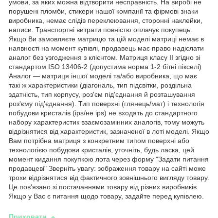
умови, за яких можна відтворити несправність. На виробі не
порушені пломби, стикери нашої компанії та фірмові знаки
виробника, немає слідів переклеювання, сторонні наклейки,
написи. Транспортні витрати повністю оплачує покупець.
Якщо Ви замовляєте матрицю та цій моделі матриці немає в
наявності на момент купівлі, продавець має право надіслати
аналог без узгодження з клієнтом. Матриця класу II згідно зі
стандартом ISO 13406-2 (допустима норма 1-2 бітні пікселі)
Аналог — матриця іншої моделі та/або виробника, що має
такі ж характеристики (діагональ, тип підсвітки, роздільна
здатність, тип корпусу, роз'єм під'єднання й розташування
роз'єму під'єднання). Тип поверхні (глянець/мат) і технологія
побудови кристалів (ips/не ips) не входять до стандартного
набору характеристик взаємозамінних аналогів, тому можуть
відрізнятися від характеристик, зазначеної в лоті моделі. Якщо
Вам потрібна матриця з конкретним типом поверхні або
технологією побудови кристалів, уточніть, будь ласка, цей
момент кидання покупкою лота через форму "Задати питання
продавцеві" Зверніть увагу: зображення товару на сайті може
трохи відрізнятися від фактичного зовнішнього вигляду товару.
Це пов'язано зі постачаннями товару від різних виробників.
Якщо у Вас є питання щодо товару, задайте перед купівлею.
Приховати