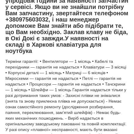
упродовж години за наявності запчастин
у сервісі. Якщо ви не знайшли потрібну
Вам запчастину, звертайтеся телефоном
+380975603032, і наш менеджер
допоможе Вам знайти або підібрати те,
що Вам необхідно. Заклав клаву не біда,
в Окі Докі є завжди.У наявності на
складі в Харкові клавіатура для
ноутбука
Терміни гарантії: • Вентилятори — 1 місяць • Кабелі та
перехідники — гарантія не надається • Клавіатури — 3 місяці
• Корпусні деталі — 1 місяць • Матриці — 6 місяців •
Мікросхеми — гарантія не надається • Петлі — гарантія не
надається • Процесори — гарантія не надається • Тачскрини
— 1 місяць • Шлейфи — 1 місяць Гарантія надається тільки у
разі дотримання таких умов: - Захисні плівки не знімалися
(знята та знову приклеєна плівка не допускається) - Немає
ознак самостійного ремонту (дослідження розбирання,
паяння, переклеювання, зам'ятий шлейфів) - Немає будь-
яких механічних пошкоджень. - Виріб надається в
оригінальному заводському пакованні та повній комплектації.
У разі опису «плавної» несправності, мають бути вказані