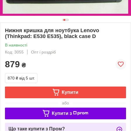
Нижня кришка для ноутбука Lenovo
(Thinkpad: E530 E535), black case D
В наявності
Код: 3055
Опт і роздріб
879
₴
870 ₴
від 5 шт.
Купити
або
Купити з
Що таке купити з Пром?