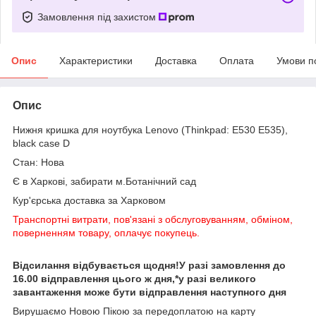
Замовлення під захистом
Опис
Характеристики
Доставка
Оплата
Умови п
Опис
Нижня кришка для ноутбука Lenovo (Thinkpad: E530 E535),
black case D
Стан: Нова
Є в Харкові, забирати м.Ботанічний сад
Кур'єрська доставка за Харковом
Транспортні витрати, пов'язані з обслуговуванням, обміном,
поверненням товару, оплачує покупець.
Відсилання відбувається щодня!У разі замовлення до
16.00 відправлення цього ж дня,*у разі великого
завантаження може бути відправлення наступного дня
Вирушаємо Новою Пікою за передоплатою на карту