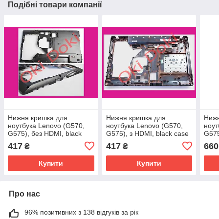
Подібні товари компанії
Нижня кришка для
Нижня кришка для
Нижн
ноутбука Lenovo (G570,
ноутбука Lenovo (G570,
ноут
G575), без HDMI, black
G575), з HDMI, black case
G575
case D
D
HDMI
417
417
660
₴
₴
case
Купити
Купити
Про нас
96% позитивних з 138 відгуків за рік