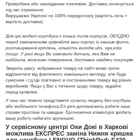
Приватбанк або накладеним платежем. Доставка оплачується
під час отримання.
Вирушаємо Укріплої по 100% передоплату (вартість лота +
вартість доставки).
Для цієї моделі ноутбука є кілька типів корпусів, ОБ'ЄДНО
перед замовленням зрівняйте ваш корпус із нашим фото,
розташування кріплень, кількість виходів ubs, vga,esta
тощо. У разі якщо Ви замовили деталь, яка Вам не
надійшла, можливе повернення, доставка завдяки покупцям.
Зверніть увагу: зображення товару на сайті може трохи
відрізнятися від фактичного зовнішнього вигляду, але буде
сумісним і т.д Це пов'язано зі постачаннями товару від різних
виробників. Якщо у Вас є питання щодо товару, задайте
перед купівлею.
У наш час тежело представити сучасну людину без ноутбука
або мобільного телефона.Еті речі допомагають робити наші
справи простіше та швидше. Ергономічна клавіатура зробить
вашу роботу набагато зручнішою.
У сервісному центрі Оки Докі в Харкові
можлива ЕКСПРЕС заміна Нижня кришка
для ноутбука LENOVO (ThinkPad: E430