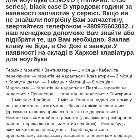
series), black case D упродовж години за
наявності запчастин у сервісі. Якщо ви
не знайшли потрібну Вам запчастину,
звертайтеся телефоном +380975603032, і
наш менеджер допоможе Вам знайти або
підібрати те, що Вам необхідно. Заклав
клаву не біда, в Окі Докі є завжди.У
наявності на складі в Харкові клавіатура
для ноутбука
Терміни гарантії: • Вентилятори — 1 місяць • Кабелі та
перехідники — гарантія не надається • Клавіатури — 3 місяці
• Корпусні деталі — 1 місяць • Матриці — 6 місяців •
Мікросхеми — гарантія не надається • Петлі — гарантія не
надається • Процесори — гарантія не надається • Тачскрини
— 1 місяць • Шлейфи — 1 місяць Гарантія надається тільки у
разі дотримання таких умов: - Захисні плівки не знімалися
(зрозуміла та знову приклеєна плівка не допускається) -
Немає ознак самостійного ремонту (дослідження розбирання,
паяння, переклеювання, зам'ятий шлейфів) - Немає будь-
яких механічних пошкоджень. - Виріб надається в
оригінальному заводському пакованні та повній комплектації.