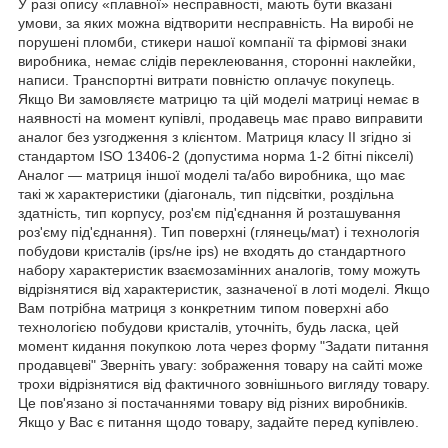
У разі опису «плавної» несправності, мають бути вказані
умови, за яких можна відтворити несправність. На виробі не
порушені пломби, стикери нашої компанії та фірмові знаки
виробника, немає слідів переклеювання, сторонні наклейки,
написи. Транспортні витрати повністю оплачує покупець.
Якщо Ви замовляєте матрицю та цій моделі матриці немає в
наявності на момент купівлі, продавець має право виправити
аналог без узгодження з клієнтом. Матриця класу II згідно зі
стандартом ISO 13406-2 (допустима норма 1-2 бітні пікселі)
Аналог — матриця іншої моделі та/або виробника, що має
такі ж характеристики (діагональ, тип підсвітки, роздільна
здатність, тип корпусу, роз'єм під'єднання й розташування
роз'єму під'єднання). Тип поверхні (глянець/мат) і технологія
побудови кристалів (ips/не ips) не входять до стандартного
набору характеристик взаємозамінних аналогів, тому можуть
відрізнятися від характеристик, зазначеної в лоті моделі. Якщо
Вам потрібна матриця з конкретним типом поверхні або
технологією побудови кристалів, уточніть, будь ласка, цей
момент кидання покупкою лота через форму "Задати питання
продавцеві" Зверніть увагу: зображення товару на сайті може
трохи відрізнятися від фактичного зовнішнього вигляду товару.
Це пов'язано зі постачаннями товару від різних виробників.
Якщо у Вас є питання щодо товару, задайте перед купівлею.