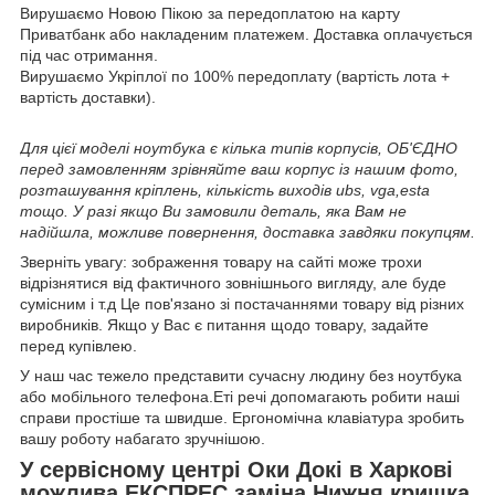
Вирушаємо Новою Пікою за передоплатою на карту
Приватбанк або накладеним платежем. Доставка оплачується
під час отримання.
Вирушаємо Укріплої по 100% передоплату (вартість лота +
вартість доставки).
Для цієї моделі ноутбука є кілька типів корпусів, ОБ'ЄДНО
перед замовленням зрівняйте ваш корпус із нашим фото,
розташування кріплень, кількість виходів ubs, vga,esta
тощо. У разі якщо Ви замовили деталь, яка Вам не
надійшла, можливе повернення, доставка завдяки покупцям.
Зверніть увагу: зображення товару на сайті може трохи
відрізнятися від фактичного зовнішнього вигляду, але буде
сумісним і т.д Це пов'язано зі постачаннями товару від різних
виробників. Якщо у Вас є питання щодо товару, задайте
перед купівлею.
У наш час тежело представити сучасну людину без ноутбука
або мобільного телефона.Еті речі допомагають робити наші
справи простіше та швидше. Ергономічна клавіатура зробить
вашу роботу набагато зручнішою.
У сервісному центрі Оки Докі в Харкові
можлива ЕКСПРЕС заміна Нижня кришка