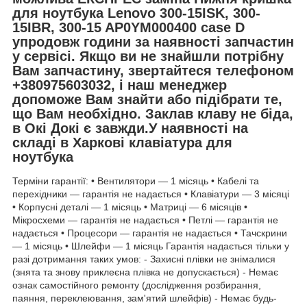
для ноутбука Lenovo 300-15ISK, 300-
15IBR, 300-15 AP0YM000400 case D
упродовж години за наявності запчастин
у сервісі. Якщо ви не знайшли потрібну
Вам запчастину, звертайтеся телефоном
+380975603032, і наш менеджер
допоможе Вам знайти або підібрати те,
що Вам необхідно. Заклав клаву не біда,
в Окі Докі є завжди.У наявності на
складі в Харкові клавіатура для
ноутбука
Терміни гарантії: • Вентилятори — 1 місяць • Кабелі та
перехідники — гарантія не надається • Клавіатури — 3 місяці
• Корпусні деталі — 1 місяць • Матриці — 6 місяців •
Мікросхеми — гарантія не надається • Петлі — гарантія не
надається • Процесори — гарантія не надається • Тачскрини
— 1 місяць • Шлейфи — 1 місяць Гарантія надається тільки у
разі дотримання таких умов: - Захисні плівки не знімалися
(знята та знову приклеєна плівка не допускається) - Немає
ознак самостійного ремонту (дослідження розбирання,
паяння, переклеювання, зам'ятий шлейфів) - Немає будь-