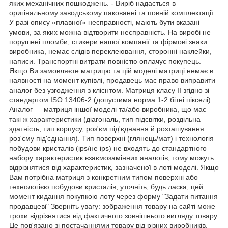
яких механічних пошкоджень. - Виріб надається в
оригінальному заводському пакованні та повній комплектації.
У разі опису «плавної» несправності, мають бути вказані
умови, за яких можна відтворити несправність. На виробі не
порушені пломби, стикери нашої компанії та фірмові знаки
виробника, немає слідів переклеювання, сторонні наклейки,
написи. Транспортні витрати повністю оплачує покупець.
Якщо Ви замовляєте матрицю та цій моделі матриці немає в
наявності на момент купівлі, продавець має право виправити
аналог без узгодження з клієнтом. Матриця класу II згідно зі
стандартом ISO 13406-2 (допустима норма 1-2 бітні пікселі)
Аналог — матриця іншої моделі та/або виробника, що має
такі ж характеристики (діагональ, тип підсвітки, роздільна
здатність, тип корпусу, роз'єм під'єднання й розташування
роз'єму під'єднання). Тип поверхні (глянець/мат) і технологія
побудови кристалів (ips/не ips) не входять до стандартного
набору характеристик взаємозамінних аналогів, тому можуть
відрізнятися від характеристик, зазначеної в лоті моделі. Якщо
Вам потрібна матриця з конкретним типом поверхні або
технологією побудови кристалів, уточніть, будь ласка, цей
момент кидання покупкою лоту через форму "Задати питання
продавцеві" Зверніть увагу: зображення товару на сайті може
трохи відрізнятися від фактичного зовнішнього вигляду товару.
Це пов'язано зі постачаннями товару від різних виробників.