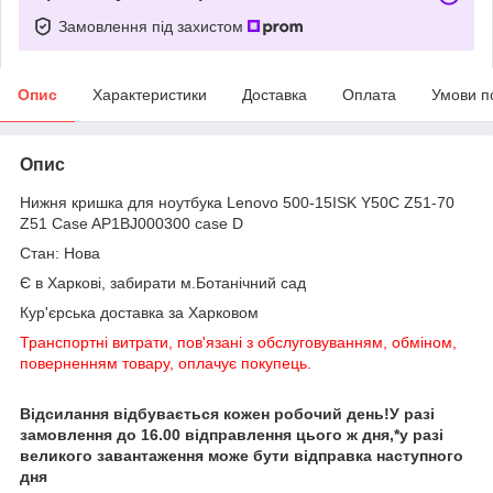
Замовлення під захистом
Опис
Характеристики
Доставка
Оплата
Умови п
Опис
Нижня кришка для ноутбука Lenovo 500-15ISK Y50C Z51-70
Z51 Case AP1BJ000300 case D
Стан: Нова
Є в Харкові, забирати м.Ботанічний сад
Кур'єрська доставка за Харковом
Транспортні витрати, пов'язані з обслуговуванням, обміном,
поверненням товару, оплачує покупець.
Відсилання відбувається кожен робочий день!У разі
замовлення до 16.00 відправлення цього ж дня,*у разі
великого завантаження може бути відправка наступного
дня