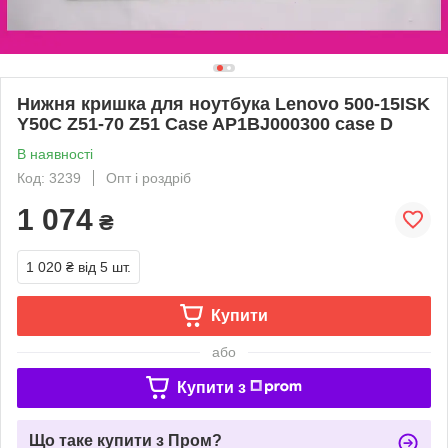
Нижня кришка для ноутбука Lenovo 500-15ISK
Y50C Z51-70 Z51 Case AP1BJ000300 case D
В наявності
Код: 3239
Опт і роздріб
1 074
₴
1 020 ₴
від 5 шт.
Купити
або
Купити з
Що таке купити з Пром?