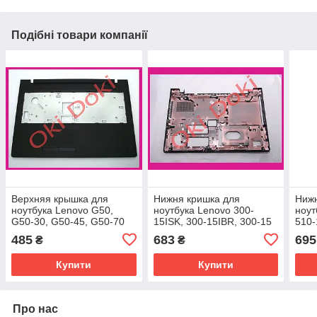
Подібні товари компанії
Верхняя крышка для
Нижня кришка для
Нижн
ноутбука Lenovo G50,
ноутбука Lenovo 300-
ноут
G50-30, G50-45, G50-70
15ISK, 300-15IBR, 300-15
510-
Z50 Z50-80 Z50-30 Z50-40
AP0YM000400 case D
AP1
485
683
695
₴
₴
Z50-45 Z50-70
AP0TH000400 case C
Купити
Купити
Про нас