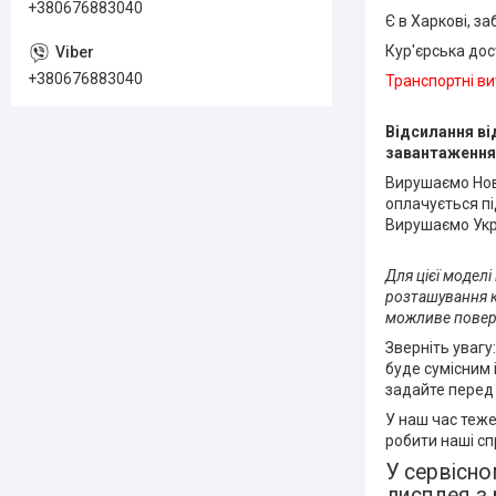
+380676883040
Є в Харкові, з
Кур'єрська до
+380676883040
Транспортні ви
Відсилання ві
завантаження
Вирушаємо Нов
оплачується пі
Вирушаємо Укрі
Для цієї моделі
розташування кр
можливе поверн
Зверніть увагу
буде сумісним 
задайте перед 
У наш час теж
робити наші сп
У сервісно
дисплея з 