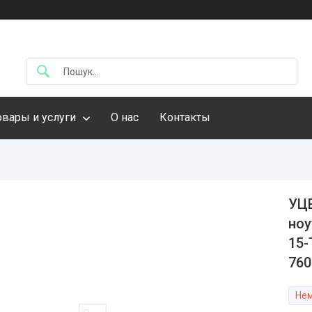
овары и услуги
О нас
Контакты
УЦЕ
ноу
15-
760
Нем