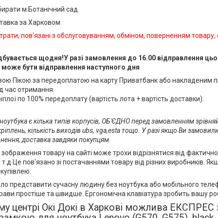
абирати м.Ботанічний сад
ставка за Харковом
трати, пов'язані з обслуговуванням, обміном, поверненням товару,
дбувається щодня!У разі замовлення до 16.00 відправлення цьог
 може бути відправлення наступного дня
ою Пікою за передоплатою на карту Приватбанк або накладеним 
д час отримання.
плої по 100% передоплату (вартість лота + вартість доставки).
 ноутбука є кілька типів корпусів, ОБ'ЄДНО перед замовленням зрівня
іплень, кількість виходів ubs, vga,esta тощо. У разі якщо Ви замовили
ення, доставка завдяки покупцям.
: зображення товару на сайті може трохи відрізнятися від фактично
і т.д Це пов'язано зі постачаннями товару від різних виробників. Як
купівлею.
ело представити сучасну людину без ноутбука або мобільного теле
рави простіше та швидше. Ергономічна клавіатура зробить вашу ро
му центрі Окі Докі в Харкові можлива ЕКСПРЕС з
рамкою для ноутбука Lenovo (G570, G575), black 