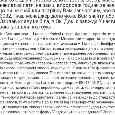
накладка петлі на рамці впродовж години за ная
кщо ви не знайшли потрібну Вам запчастину, зве
032, і наш менеджер допоможе Вам знайти або 
 Заклав клаву не біда, в Окі Докі є завжди.У наяв
авіатура для ноутбука
ї: • Вентилятори — 1 місяць • Кабелі та перехідники — гарантія не н
лі — 1 місяць • Матриці — 6 місяців • Мікросхеми — гарантія не надає
оцесори — гарантія не надається • Тачскрини — 1 місяць • Шлейфи 
отримання таких умов: - Захисні плівки не знімалися (знята та знову
- Немає ознак самостійного ремонту (дослідження розбирання, па
ає будь-яких механічних пошкоджень. - Виріб надається в оригіна
лектації. У разі опису «плавної» несправності, мають бути вказані 
На виробі не порушені пломби, стикери нашої компанії та фірмові зн
 сторонні наклейки, написи. Транспортні витрати повністю оплачу
 моделі матриці немає в наявності на момент купівлі, продавець м
ієнтом. Матриця класу II згідно зі стандартом ISO 13406-2 (допустим
ця іншої моделі та/або виробника, що має такі ж характеристики (ді
ність, тип корпусу, роз'єм під'єднання й розташування роз'єму під'є
і технологія побудови кристалів (ips/не ips) не входять до стандар
 аналогів, тому можуть відрізнятися від характеристик, зазначеної
ця з конкретним типом поверхні або технологією побудови кристалів
я покупкою лота через форму "Задати питання продавцеві" Зверніт