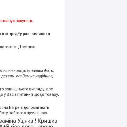
 оплачує покупець.
о ж дня,*у разі великого
платежем. Доставка
йте ваш корпус із нашим фото,
 деталь, яка Вам не надійшла,
го зовнішнього вигляду, але
що у Вас є питання щодо товару,
фона.Еті речі допомагають
боту набагато зручнішою.
аміна Уцінка!! Кришка
A+B без лого Lenovo,