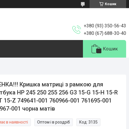
Кошик
+380 (93) 350-56-43
+380 (67) 688-30-40
Кошик
НКА!!! Кришка матриці з рамкою для
тбука HP 245 250 255 256 G3 15-G 15-H 15-R
T 15-Z 749641-001 760966-001 761695-001
967-001 чорна матів
ає в наявності
Оптом і в роздріб
Код:
3135