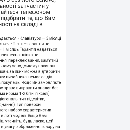
вності запчастин у
ртайтеся телефоном
підібрати те, що Вам
ності на складі в
адається • Клавіатури — 3 місяці
ться • Петлі — гарантія не
— 1 місяць Гарантія надається
 приклеєна плівка не
яння, переклеювання, зам'ятий
льному заводському пакованні
умови, за яких можна відтворити
аки виробника, немає слідів
є покупець. Якщо Ви замовляєте
ає право виправити аналог без
а норма 1-2 бітні пікселі)
агональ, тип підсвітки,
днання). Тип поверхні
тного набору характеристик
 в лоті моделі. Якщо Вам
, уточніть, будь ласка, цей
ь увагу: зображення товару на