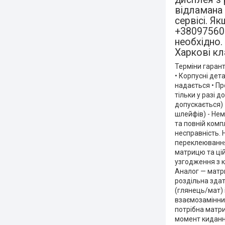
відламана 
сервісі. Я
+380975603
необхідно.
Харкові кл
Терміни гаранті
• Корпусні дета
надається • Пр
тільки у разі д
допускається) 
шлейфів) - Нем
та повній комп
несправність. 
переклеювання,
матрицю та цій
узгодження з кл
Аналог — матри
роздільна здат
(глянець/мат) 
взаємозамінних
потрібна матри
момент киданн